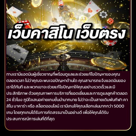
ทางเรามีแอดมินผู้เชี่ยวชาญที่พร้อมดูแลและช่วยแก้ไขปัญหาของคุณ
ตลอดเวลา ไม่ว่าคุณจะพบเจอปัญหาด้านใด คุณสามารถแจ้งแอดมินของ
เราได้ทันที และพวกเขาจะช่วยแก้ไขปัญหาให้คุณอย่างรวดเร็วและมี
ประสิทธิภาพ ด้วยคุณภาพการบริการที่ยอดเยี่ยมและการดูแลลูกค้าตลอด
24 ชั่วโมง ภูมิใจเสนอค่ายเกมชั้นนำมากมาย ไม่ว่าจะเป็นสายเดิมพันกีฬา คา
สิโน บาคาร่า หรือ สล็อตออนไลน์ เรามีเกมให้คุณเลือกเล่นมากกว่า 5000
เกม โดยทุกเกมได้รับการคัดสรรมาเป็นอย่างดี เพื่อให้คุณได้รับ
ประสบการณ์การเล่นที่ดีที่สุด