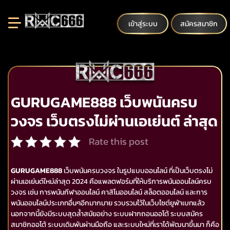
เข้าสู่ระบบ
สมัครสมาชิก
GURUGAME888 เว็บพนันครบ
วงจร เว็บตรงไม่ผ่านเอเย่นต์ ล่าสุด
Rate this post
GURUGAME888
เว็บพนันครบวงจร ในรูปแบบออนไลน์ ที่เป็นเว็บตรงไม่
ผ่านเอเย่นต์ใหม่ล่าสุด 2024 คือแพลตฟอร์มที่ให้บริการพนันออนไลน์ครบ
วงจร เช่น การพนันกีฬาออนไลน์ คาสิโนออนไลน์ สล็อตออนไลน์ และการ
พนันออนไลน์ประเภทอื่นๆอีกมากมาย รวบรวมไว้ในเว็บไซต์ยูฟ่าเบทแล้ว
นอกจากนี้ยังมีระบบสุดล้ำสมัยอย่าง ระบบฝากถอนออโต้ ระบบสมัคร
สมาชิกออโต้ ระบบเดิมพันผ่านมือถือ และระบบใหม่ที่เราได้พัฒนาขึ้นมา ก็คือ