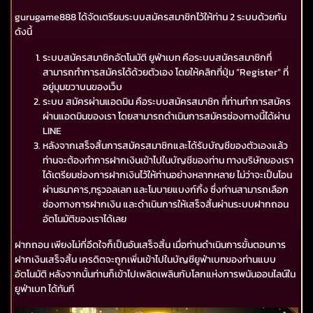
gurugame888 ได้จัดเตรียมระบบสมัครสมาชิกไว้ให้ท่าน 2 ระบบด้วยกัน
ดังนี้
ระบบสมัครสมาชิกอัตโนมัติ ยูฟ่าเบท คือระบบสมัครสมาชิกที่
สามารถทำการสมัครได้ด้วยตัวเอง โดยให้คลิกที่ปุ่ม ”Register” ที่
อยู่มุมขวาบนของเว็บ
ระบบ สมัครผ่านแอดมิน คือระบบสมัครสมาชิก ที่ท่านทำการสมัคร
ผ่านแอดมินของเรา โดยสามารถดำเนินการสมัครช่องทางนี้ได้ผ่าน
LINE
หลังจากเสร็จสิ้นการสมัครสมาชิกและได้รับบัญชีของตัวเองแล้ว
ท่านจะต้องทำการฝากเงินเข้าไปในบัญชีของท่าน ทางบริษัทของเรา
ได้เตรียมช่องการฝากเงินไว้ให้ท่านอย่างหลากหลาย ไม่ว่าจะเป็นโอน
ผ่านธนาคาร,ทรูวอลเลท และโมบายแบงก์กิ้ง ซึ่งท่านสามารถเลือก
ช่องทางการฝากเงิน และดำเนินการให้เสร็จสิ้นผ่านระบบฝากถอน
อัตโนมัติของเราได้เลย
ฝากถอน เพียงไม่กี่อึดใจก็เป็นอันเสร็จสิ้น เมื่อท่านดำเนินการขั้นตอนการ
ฝากเงินเสร็จสิ้น เครดิตจะถูกเพิ่มเข้าไปในบัญชียูฟ่าเบทของท่านแบบ
อัตโนมัติ หลังจากนั้นท่านก็เข้าไปเพลิดเพลินกับโลกแห่งการพนันออนไลน์ใน
ยูฟ่าเบท ได้ทันที