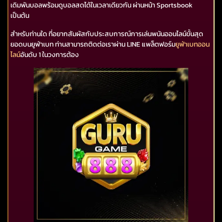
เดิมพันบอลพร้อมดูบอลสดได้ในเวลาเดียวกัน ผ่านหน้า Sportsbook
เป็นต้น
สำหรับท่านใด ที่อยากสัมผัสกับประสบการณ์การเล่นพนันออนไลน์ขั้นสุด
ยอดบนยูฟ่าเบท ท่านสามารถติดต่อเราผ่าน LINE แพล็ตฟอร์ม
ยูฟ่าเบทออน
ไลน์
อันดับ 1 ในวงการต้อง