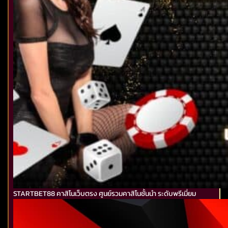
STARTBET88 คาสิโนเว็บตรง ศูนย์รวมคาสิโนชั้นนำ ระดับพรีเมี่ยม