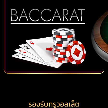
รองรับทรูวอลเล็ต