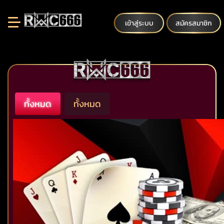
เข้าสู่ระบบ
สมัครสมาชิก
ทั้งหมด
ทั้งหมด